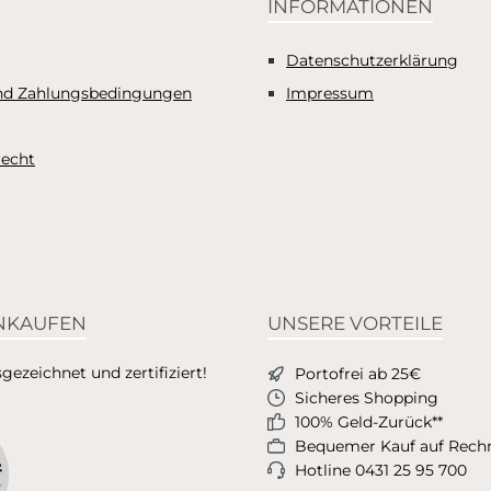
nnte und doch treibende
INFORMATIONEN
ge, um die hektischen
des Alltags hinter sich zu
Datenschutzerklärung
nd neue Kraft zu tanken! 1
nd Zahlungsbedingungen
Impressum
45 Minuten Spielzeit
recht
INKAUFEN
UNSERE VORTEILE
ezeichnet und zertifiziert!
Portofrei ab 25€
Sicheres Shopping
100% Geld-Zurück**
Bequemer Kauf auf Rec
Hotline 0431 25 95 700