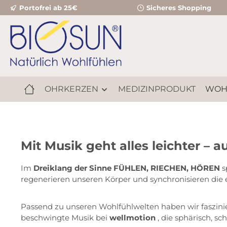
Portofrei ab 25€
Sicheres Shopping
m Hauptinhalt springen
Zur Suche springen
Zur Hauptnavigation springen
OHRKERZEN
MEDIZINPRODUKT
WOH
Mit Musik geht alles leichter – 
Im
Dreiklang der Sinne FÜHLEN, RIECHEN, HÖREN
s
regenerieren unseren Körper und synchronisieren die
Passend zu unseren Wohlfühlwelten haben wir faszini
beschwingte Musik bei
wellmotion
, die sphärisch, 