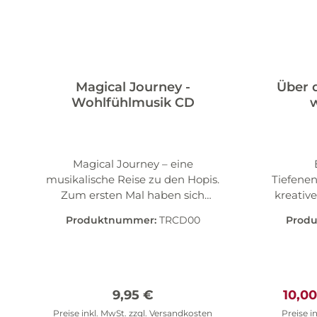
Magical Journey -
Über 
Wohlfühlmusik CD
Magical Journey – eine
musikalische Reise zu den Hopis.
Tiefene
Zum ersten Mal haben sich
kreativ
Musiker von einem faszinierenden
Wandl
Produktnummer:
TRCD00
Prod
Ritual und der Kultur, die es
Persönl
hervorgebracht hat, zu einer
beim Z
klangmächtigen Komposition
Freihe
inspirieren lassen: der Hopi-Kultur,
intensi
mit noch heute lebendiger
der 
Regulärer Preis:
Verka
9,95 €
10,0
Spiritualität und jahrhunderte
Eleme
Preise inkl. MwSt. zzgl. Versandkosten
Preise i