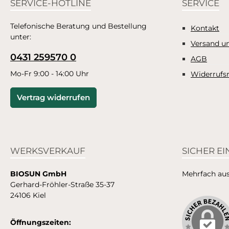
warme Bässe und leichte Akustik-
entspa
SERVICE-HOTLINE
SERVICE
Gitarren. Die 9 ätherischen Stücke
Klän
auf "wellharmony 2" haben eine
Stunden 
Telefonische Beratung und Bestellung
Kontakt
entspannende und
lassen u
unter:
Versand u
harmonisierende Wirkung. Sie
CD, 
0431 259570 0
wurde speziell zur Kombination
AGB
mit BIOSUN wellharmony
Mo-Fr 9:00 - 14:00 Uhr
Widerrufs
Ohrkerzen und Aroma-Essenz
zusammengestellt und hilft dabei,
Vertrag widerrufen
die innere Mitte zu finden. 1 CD, 45
Minuten Spielzeit
WERKSVERKAUF
SICHER E
BIOSUN GmbH
Mehrfach ausg
Gerhard-Fröhler-Straße 35-37
24106 Kiel
Öffnungszeiten: