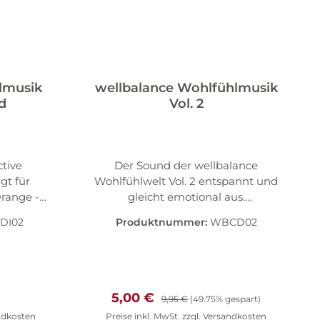
lmusik
wellbalance Wohlfühlmusik
d
Vol. 2
tive
Der Sound der wellbalance
gt für
Wohlfühlwelt Vol. 2 entspannt und
range -
gleicht emotional aus.
s -
Schwebende und sphärische
DI02
Produktnummer:
WBCD02
uen,
Wellness-Stücke prägen die
mismus.
Zusammenstellung "wellbalance
bei
2". Diese Musik-CD wurde speziell
, schöne
zur Kombination mit BIOSUN
chliches
wellbalance Ohrkerzen und
Preis:
Verkaufspreis:
Regulärer Preis:
5,00 €
9,95 €
(49.75% gespart)
e. Dies
Aroma-Essenz zusammengestellt.
andkosten
Preise inkl. MwSt. zzgl. Versandkosten