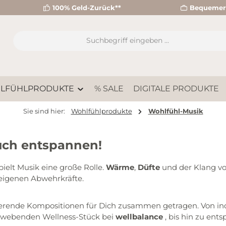
100% Geld-Zurück**
Bequemer 
LFÜHLPRODUKTE
% SALE
DIGITALE PRODUKTE
Sie sind hier:
Wohlfühlprodukte
Wohlfühl-Musik
auch entspannen!
pielt Musik eine große Rolle.
Wärme
,
Düfte
und der Klang v
 eigenen Abwehrkräfte.
erende Kompositionen für Dich zusammen getragen. Von indi
schwebenden Wellness-Stück bei
wellbalance
, bis hin zu en