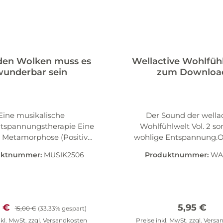
den Wolken muss es
Wellactive Wohlfüh
wunderbar sein
zum Downloa
Eine musikalische
Der Sound der wellac
ntspannungstherapie Eine
Wohlfühlwelt Vol. 2 sor
e Metamorphose (Positive
wohlige Entspannung.O
ung der menschlichen
die Farbe des Feuer
uktnummer:
MUSIK2506
Produktnummer:
WA
ichkeit) Diese CD erzeugt
symbolisiert Vertra
uhören inneren Frieden,
Sinnlichkeit und Opti
it und Kreativität durch
Musikalisch sind da
ve Tiefenentspannung mit
beruhigende, tiefe Töne
Sprache als führendem
Harmonien und ein gemä
ufspreis:
Regulärer Preis:
Regulärer 
0 €
5,95 €
15,00 €
(33.33% gespart)
nt und einer Musik, die
Tempo zentrale Merkmal
nkl. MwSt. zzgl. Versandkosten
Preise inkl. MwSt. zzgl. Vers