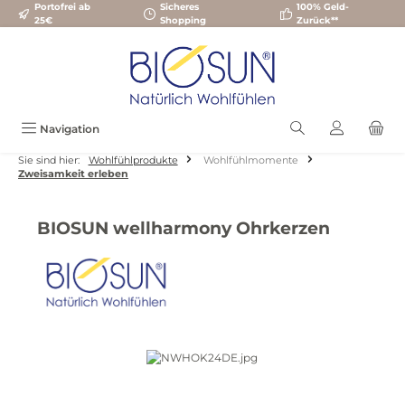
Portofrei ab
Sicheres
100% Geld-
Zum Hauptinhalt springen
25€
Shopping
Zurück**
Navigation
Sie sind hier:
Wohlfühlprodukte
Wohlfühlmomente
Zweisamkeit erleben
BIOSUN wellharmony Ohrkerzen
Bildergalerie überspringen