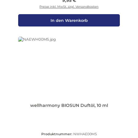
Regulärer Preis:
9,95 €
Preise inkl. MwSt. zzgl. Versandkosten
In den Warenkorb
wellharmony BIOSUN Duftöl, 10 ml
Produktnummer:
NWHAE00M5