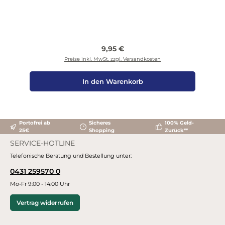
Regulärer Preis:
9,95 €
Preise inkl. MwSt. zzgl. Versandkosten
In den Warenkorb
Portofrei ab
Sicheres
100% Geld-
25€
Shopping
Zurück**
SERVICE-HOTLINE
Telefonische Beratung und Bestellung unter:
0431 259570 0
Mo-Fr 9:00 - 14:00 Uhr
Vertrag widerrufen