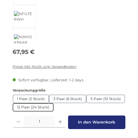
Regulärer Preis:
67,95 €
Preise inkl. MwSt. zzgl. Versandkosten
Sofort verfügbar, Lieferzeit: 1-2 days
auswählen
Verpackunggröße
1 Paar (2 Stück)
3 Paar (6 Stück)
5 Paar (10 Stück)
12 Paar (24 Stück)
Produkt Anzahl: Gib den gewünschten Wert ein oder benutze die Schaltflä
In den Warenkorb