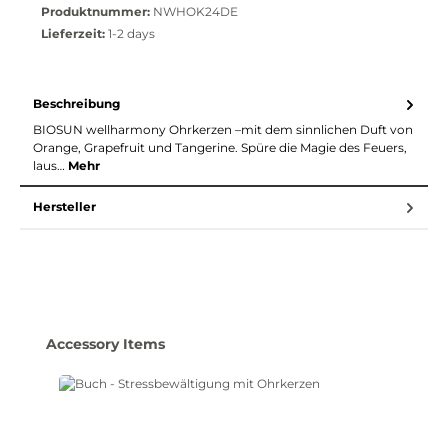
Produktnummer:
NWHOK24DE
Lieferzeit:
1-2 days
Beschreibung
BIOSUN wellharmony Ohrkerzen –mit dem sinnlichen Duft von
Orange, Grapefruit und Tangerine. Spüre die Magie des Feuers,
laus…
Mehr
Hersteller
Produktgalerie überspringen
Accessory Items