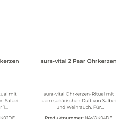
Jahre
friedene
t.
rkerzen
aura-vital 2 Paar Ohrkerzen
tual mit
aura-vital Ohrkerzen-Ritual mit
n Salbei
dem sphärischen Duft von Salbei
r 1
und Weihrauch. Für
er
zwei Anwendungen in einer
K02DE
Produktnummer:
NAVOK04DE
eise
Faltschachtel, paarweise
usiv für
hygienisch verpackt Exklusiv für
ickelt.
die Naturheilkunde entwickelt.