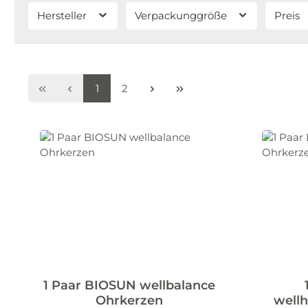
Hersteller
Verpackunggröße
Preis
Seite
Seite
1
2
1 Paar BIOSUN wellbalance
Ohrkerzen
well