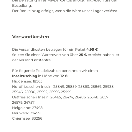
Die Belastung Ihres Paypalkontos erfolgt mit Abschluss der
Bestellung.
Der Bankeinzug erfolgt, wenn die Ware unser Lager verlässt.
Versandkosten
Die Versandkosten betragen für ein Paket
4,95 €
Sollten Sie einen Warenwert von über
25 €
erreicht haben, ist
der Versand kostenfrei.
Für folgende Postleitzahlen berechnen wir einen
Inselzuschlag
in Höhe von
12 €
:
Hiddensee: 18565
Nordfriesischen Inseln: 25849, 25859, 25863, 25869, 25938,
25946, 25980, 25992, 25996-25999
Ostfriesischen Inseln: 26465, 26474, 26486, 26548, 26571,
26579, 26757
Helgoland: 27498
Neuwerk: 27499
Chiemsee: 83256